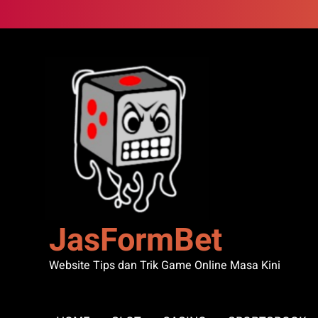
Skip
to
content
JasFormBet
Website Tips dan Trik Game Online Masa Kini