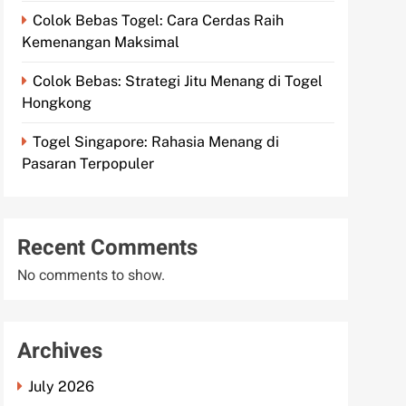
Colok Bebas Togel: Cara Cerdas Raih
Kemenangan Maksimal
Colok Bebas: Strategi Jitu Menang di Togel
Hongkong
Togel Singapore: Rahasia Menang di
Pasaran Terpopuler
Recent Comments
No comments to show.
Archives
July 2026