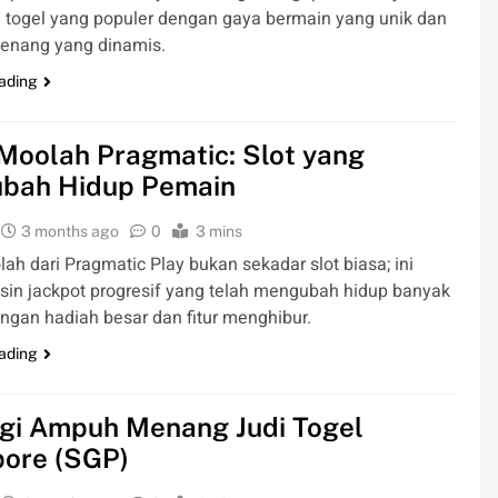
 togel yang populer dengan gaya bermain yang unik dan
enang yang dinamis.
ading
oolah Pragmatic: Slot yang
bah Hidup Pemain
3 months ago
0
3 mins
h dari Pragmatic Play bukan sekadar slot biasa; ini
sin jackpot progresif yang telah mengubah hidup banyak
gan hadiah besar dan fitur menghibur.
ading
gi Ampuh Menang Judi Togel
pore (SGP)