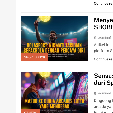
Continue re
Menyel
SBOB
adminn1
Artikel in
platform S
SPORTSBOOK
Continue re
Sensas
dari 
adminn1
Dingdong 
arcade yan
Pelajari ti
OTHERS