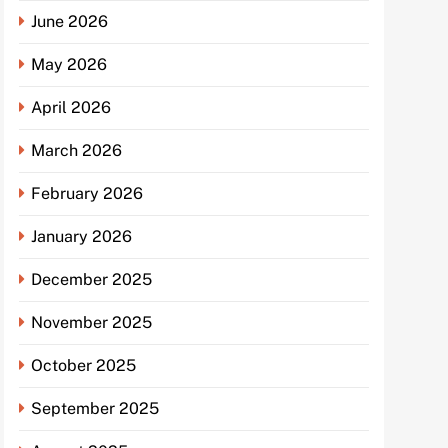
June 2026
May 2026
April 2026
March 2026
February 2026
January 2026
December 2025
November 2025
October 2025
September 2025