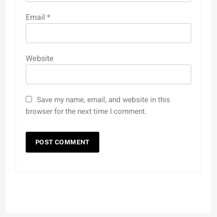
Email
*
Website
Save my name, email, and website in this
browser for the next time I comment.