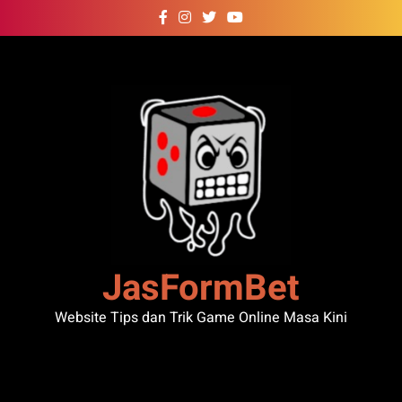
Skip
to
content
JasFormBet
Website Tips dan Trik Game Online Masa Kini