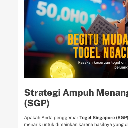
Strategi Ampuh Menang
(SGP)
Apakah Anda penggemar
Togel Singapore (SGP
menarik untuk dimainkan karena hasilnya yang di