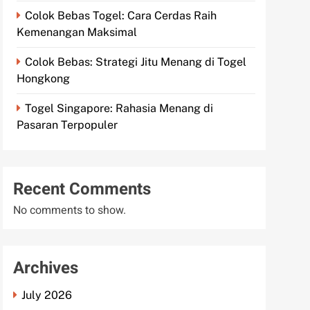
Colok Bebas Togel: Cara Cerdas Raih
Kemenangan Maksimal
Colok Bebas: Strategi Jitu Menang di Togel
Hongkong
Togel Singapore: Rahasia Menang di
Pasaran Terpopuler
Recent Comments
No comments to show.
Archives
July 2026