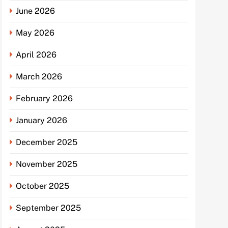
June 2026
May 2026
April 2026
March 2026
February 2026
January 2026
December 2025
November 2025
October 2025
September 2025