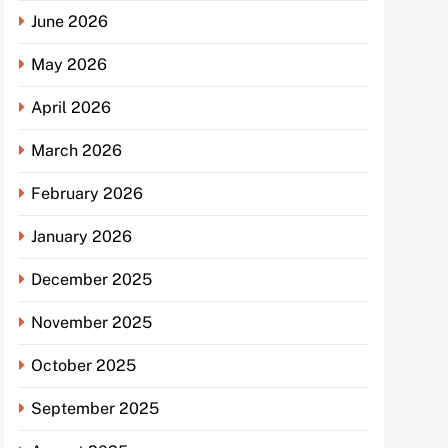
June 2026
May 2026
April 2026
March 2026
February 2026
January 2026
December 2025
November 2025
October 2025
September 2025