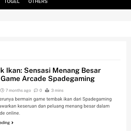
TOGEL
OTHERS
k Ikan: Sensasi Menang Besar
 Game Arcade Spadegaming
7 months ago
0
3 mins
erunya bermain game tembak ikan dari Spadegaming
warkan keseruan dan peluang menang besar dalam
de online.
ading