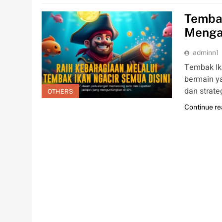
Tembak
Menga
adminn1
Tembak Ik
bermain y
dan strate
OTHERS
Continue re