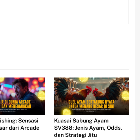
ishing: Sensasi
Kuasai Sabung Ayam
ar dari Arcade
SV388: Jenis Ayam, Odds,
dan Strategi Jitu