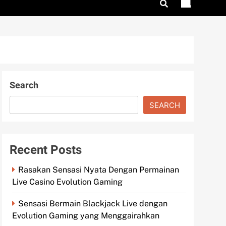
Search
SEARCH
Recent Posts
Rasakan Sensasi Nyata Dengan Permainan
Live Casino Evolution Gaming
Sensasi Bermain Blackjack Live dengan
Evolution Gaming yang Menggairahkan