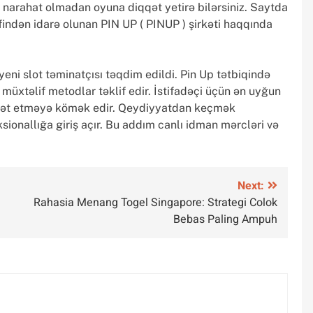
narahat olmadan oyuna diqqət yetirə bilərsiniz. Saytda
indən idarə olunan PIN UP ( PINUP ) şirkəti haqqında
 yeni slot təminatçısı təqdim edildi. Pin Up tətbiqində
, müxtəlif metodlar təklif edir. İstifadəçi üçün ən uyğun
aət etməyə kömək edir. Qeydiyyatdan keçmək
ksionallığa giriş açır. Bu addım canlı idman mərcləri və
Next:
Rahasia Menang Togel Singapore: Strategi Colok
Bebas Paling Ampuh