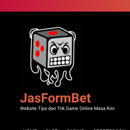
Skip
to
content
JasFormBet
Website Tips dan Trik Game Online Masa Kini