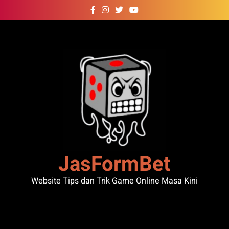
Skip
to
content
JasFormBet
Website Tips dan Trik Game Online Masa Kini