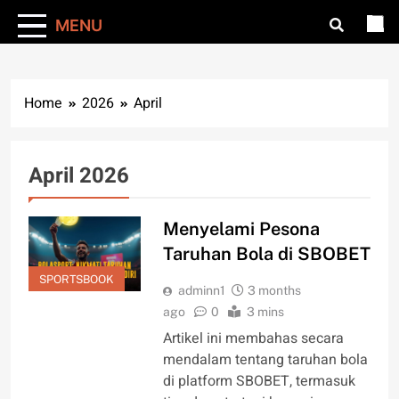
MENU
Home
2026
April
April 2026
Menyelami Pesona
Taruhan Bola di SBOBET
SPORTSBOOK
adminn1
3 months
ago
0
3 mins
Artikel ini membahas secara
mendalam tentang taruhan bola
di platform SBOBET, termasuk