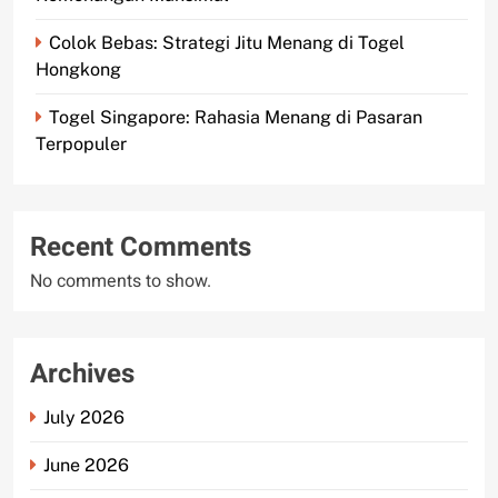
Colok Bebas: Strategi Jitu Menang di Togel
Hongkong
Togel Singapore: Rahasia Menang di Pasaran
Terpopuler
Recent Comments
No comments to show.
Archives
July 2026
June 2026