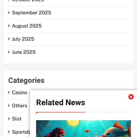
September 2025
August 2025
July 2025
June 2025
Categories
Casino
Related News
Others
Slot
Sportsbook