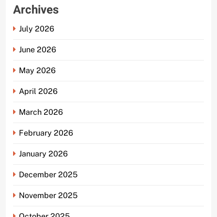
Archives
July 2026
June 2026
May 2026
April 2026
March 2026
February 2026
January 2026
December 2025
November 2025
October 2025