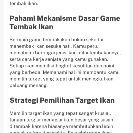
tembak ikan.
Pahami Mekanisme Dasar Game
Tembak Ikan
Bermain game tembak ikan bukan sekadar
menembak ikan sesuka hati. Kamu perlu
memahami berbagai jenis ikan, nilai tembakannya,
serta cara kerja senjata yang kamu gunakan.
Setiap ikan memiliki tingkat kesulitan dan point
yang berbeda. Memahami hal ini membantu kamu
memilih target yang tepat untuk meningkatkan
peluang menang.
Strategi Pemilihan Target Ikan
Memilih target ikan yang tepat sangat krusial.
Jangan tergiur mengejar ikan besar yang susah
ditembak karena biasanya membutuhkan lebih
banyak peluru dan waktu. Fokuslah pada ikan