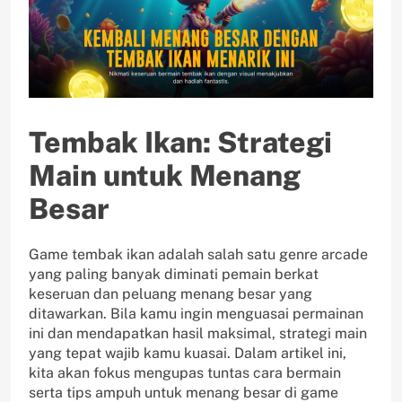
Tembak Ikan: Strategi
Main untuk Menang
Besar
Game tembak ikan adalah salah satu genre arcade
yang paling banyak diminati pemain berkat
keseruan dan peluang menang besar yang
ditawarkan. Bila kamu ingin menguasai permainan
ini dan mendapatkan hasil maksimal, strategi main
yang tepat wajib kamu kuasai. Dalam artikel ini,
kita akan fokus mengupas tuntas cara bermain
serta tips ampuh untuk menang besar di game