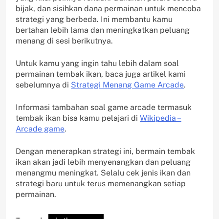
bijak, dan sisihkan dana permainan untuk mencoba
strategi yang berbeda. Ini membantu kamu
bertahan lebih lama dan meningkatkan peluang
menang di sesi berikutnya.
Untuk kamu yang ingin tahu lebih dalam soal
permainan tembak ikan, baca juga artikel kami
sebelumnya di
Strategi Menang Game Arcade
.
Informasi tambahan soal game arcade termasuk
tembak ikan bisa kamu pelajari di
Wikipedia –
Arcade game
.
Dengan menerapkan strategi ini, bermain tembak
ikan akan jadi lebih menyenangkan dan peluang
menangmu meningkat. Selalu cek jenis ikan dan
strategi baru untuk terus memenangkan setiap
permainan.