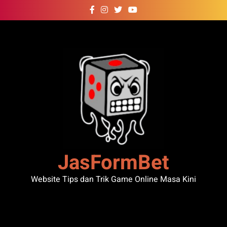
Skip
to
content
JasFormBet
Website Tips dan Trik Game Online Masa Kini