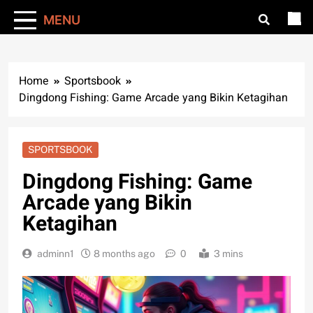
MENU
Home
Sportsbook
Dingdong Fishing: Game Arcade yang Bikin Ketagihan
SPORTSBOOK
Dingdong Fishing: Game
Arcade yang Bikin
Ketagihan
adminn1
8 months ago
0
3 mins