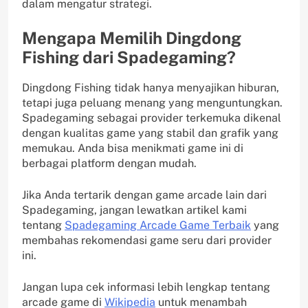
dalam mengatur strategi.
Mengapa Memilih Dingdong
Fishing dari Spadegaming?
Dingdong Fishing tidak hanya menyajikan hiburan,
tetapi juga peluang menang yang menguntungkan.
Spadegaming sebagai provider terkemuka dikenal
dengan kualitas game yang stabil dan grafik yang
memukau. Anda bisa menikmati game ini di
berbagai platform dengan mudah.
Jika Anda tertarik dengan game arcade lain dari
Spadegaming, jangan lewatkan artikel kami
tentang
Spadegaming Arcade Game Terbaik
yang
membahas rekomendasi game seru dari provider
ini.
Jangan lupa cek informasi lebih lengkap tentang
arcade game di
Wikipedia
untuk menambah