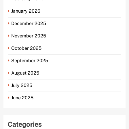
January 2026
December 2025
November 2025
October 2025
September 2025
August 2025
July 2025
June 2025
Categories