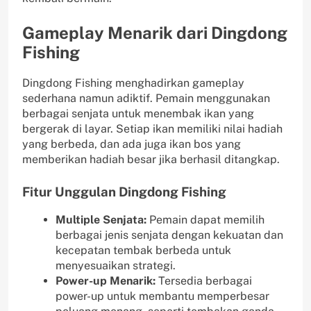
Gameplay Menarik dari Dingdong
Fishing
Dingdong Fishing menghadirkan gameplay
sederhana namun adiktif. Pemain menggunakan
berbagai senjata untuk menembak ikan yang
bergerak di layar. Setiap ikan memiliki nilai hadiah
yang berbeda, dan ada juga ikan bos yang
memberikan hadiah besar jika berhasil ditangkap.
Fitur Unggulan Dingdong Fishing
Multiple Senjata:
Pemain dapat memilih
berbagai jenis senjata dengan kekuatan dan
kecepatan tembak berbeda untuk
menyesuaikan strategi.
Power-up Menarik:
Tersedia berbagai
power-up untuk membantu memperbesar