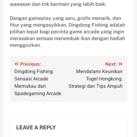
wawasan dan trik bermain yang lebih baik.
Dengan gameplay yang seru, grafis menarik, dan
fitur yang mengasyikkan, Dingdong Fishing adalah
pilihan tepat bagi pecinta game arcade yang ingin
merasakan sensasi menembak ikan dengan hadiah
menggiurkan.
Post
Previous:
Next:
Dingdong Fishing:
Mendalami Keunikan
navigation
Sensasi Arcade
Togel Hongkong:
Memukau dari
Strategi dan Tips Ampuh
Spadegaming Arcade
LEAVE A REPLY