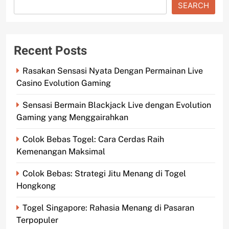
SEARCH
Recent Posts
Rasakan Sensasi Nyata Dengan Permainan Live
Casino Evolution Gaming
Sensasi Bermain Blackjack Live dengan Evolution
Gaming yang Menggairahkan
Colok Bebas Togel: Cara Cerdas Raih
Kemenangan Maksimal
Colok Bebas: Strategi Jitu Menang di Togel
Hongkong
Togel Singapore: Rahasia Menang di Pasaran
Terpopuler