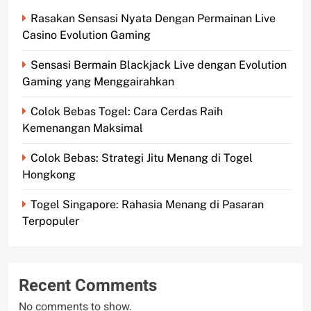
Rasakan Sensasi Nyata Dengan Permainan Live
Casino Evolution Gaming
Sensasi Bermain Blackjack Live dengan Evolution
Gaming yang Menggairahkan
Colok Bebas Togel: Cara Cerdas Raih
Kemenangan Maksimal
Colok Bebas: Strategi Jitu Menang di Togel
Hongkong
Togel Singapore: Rahasia Menang di Pasaran
Terpopuler
Recent Comments
No comments to show.