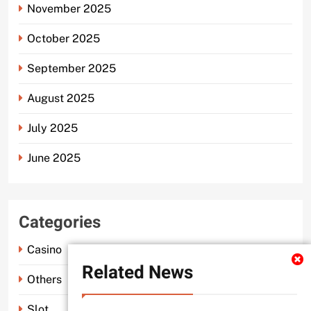
November 2025
October 2025
September 2025
August 2025
July 2025
June 2025
Categories
Casino
Related News
Others
Slot