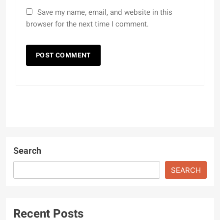
Save my name, email, and website in this
browser for the next time I comment.
Search
SEARCH
Recent Posts