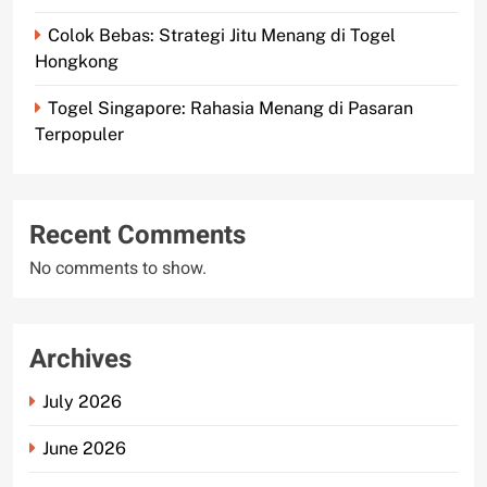
Colok Bebas: Strategi Jitu Menang di Togel
Hongkong
Togel Singapore: Rahasia Menang di Pasaran
Terpopuler
Recent Comments
No comments to show.
Archives
July 2026
June 2026