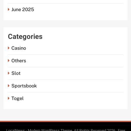
June 2025
Categories
Casino
Others
Slot
Sportsbook
Togel
LocalNews - Modern WordPress Theme. All Rights Reserved 2026.. Free