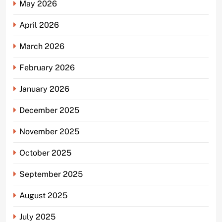
May 2026
April 2026
March 2026
February 2026
January 2026
December 2025
November 2025
October 2025
September 2025
August 2025
July 2025