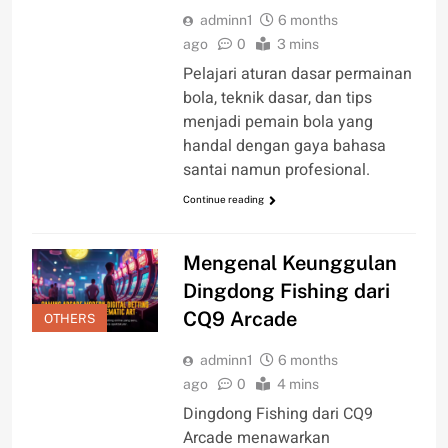
adminn1
6 months
ago
0
3 mins
Pelajari aturan dasar permainan
bola, teknik dasar, dan tips
menjadi pemain bola yang
handal dengan gaya bahasa
santai namun profesional.
Continue reading
Mengenal Keunggulan
Dingdong Fishing dari
CQ9 Arcade
OTHERS
adminn1
6 months
ago
0
4 mins
Dingdong Fishing dari CQ9
Arcade menawarkan