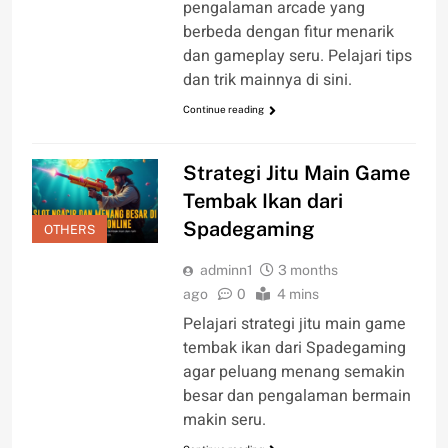
pengalaman arcade yang
berbeda dengan fitur menarik
dan gameplay seru. Pelajari tips
dan trik mainnya di sini.
Continue reading
Strategi Jitu Main Game
Tembak Ikan dari
Spadegaming
OTHERS
adminn1
3 months
ago
0
4 mins
Pelajari strategi jitu main game
tembak ikan dari Spadegaming
agar peluang menang semakin
besar dan pengalaman bermain
makin seru.