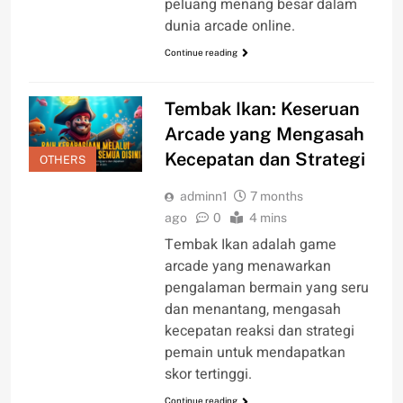
peluang menang besar dalam
dunia arcade online.
Continue reading
Tembak Ikan: Keseruan
Arcade yang Mengasah
Kecepatan dan Strategi
OTHERS
adminn1
7 months
ago
0
4 mins
Tembak Ikan adalah game
arcade yang menawarkan
pengalaman bermain yang seru
dan menantang, mengasah
kecepatan reaksi dan strategi
pemain untuk mendapatkan
skor tertinggi.
Continue reading