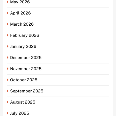
May 2026
April 2026
March 2026
February 2026
January 2026
December 2025
November 2025
October 2025
September 2025
August 2025
July 2025