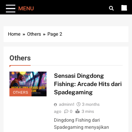
MENU
Home
Others
Page 2
Others
Sensasi Dingdong
Fishing: Arcade Hits dari
Spadegaming
OTHERS
adminn1
3 months
ago
0
3 mins
Dingdong Fishing dari
Spadegaming menyajikan