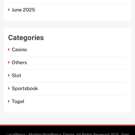
June 2025
Categories
Casino
Others
Slot
Sportsbook
Togel
LocalNews - Modern WordPress Theme. All Rights Reserved 2026.. Free